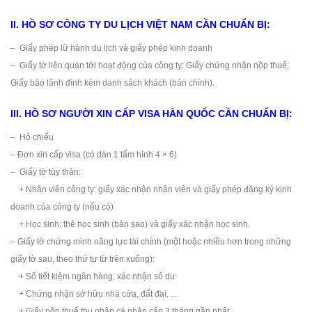
II. HỒ SƠ CÔNG TY DU LỊCH VIỆT NAM CẦN CHUẨN BỊ:
– Giấy phép lữ hành du lịch và giấy phép kinh doanh
– Giấy tờ liên quan tới hoạt động của công ty: Giấy chứng nhận nộp thuế;
Giấy bảo lãnh đính kèm danh sách khách (bản chính).
III. HỒ SƠ NGƯỜI XIN CẤP VISA HÀN QUỐC CẦN CHUẨN BỊ:
– Hộ chiếu
– Đơn xin cấp visa (có dán 1 tấm hình 4 × 6)
– Giấy tờ tùy thân:
+ Nhân viên công ty: giấy xác nhận nhân viên và giấy phép đăng ký kinh
doanh của công ty (nếu có)
+ Học sinh: thẻ học sinh (bản sao) và giấy xác nhận học sinh.
– Giấy tờ chứng minh năng lực tài chính (một hoặc nhiều hơn trong những
giấy tờ sau, theo thứ tự từ trên xuống):
+ Sổ tiết kiệm ngân hàng, xác nhận số dư
+ Chứng nhận sở hữu nhà cửa, đất đai, …
+ Giấy nộp thuế thu nhập cá nhân cấp 3 tháng gần nhất