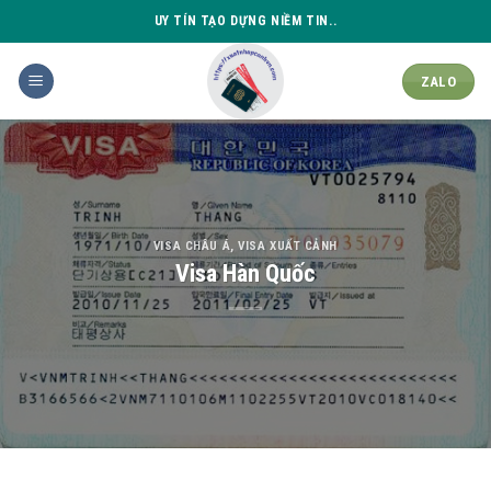
Skip
UY TÍN TẠO DỰNG NIỀM TIN..
to
content
ZALO
VISA CHÂU Á
,
VISA XUẤT CẢNH
Visa Hàn Quốc