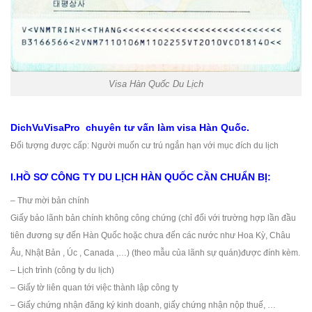
Visa Hàn Quốc Du Lịch
DichVuVisaPro chuyên tư vấn làm visa Hàn Quốc.
Đối tượng được cấp: Người muốn cư trú ngắn hạn với mục đích du lịch
I.HỒ SƠ CÔNG TY DU LỊCH HÀN QUỐC CẦN CHUẨN BỊ:
– Thư mời bản chính
Giấy bảo lãnh bản chính không công chứng (chỉ đối với trường hợp lần đầu
tiên đương sự đến Hàn Quốc hoặc chưa đến các nước như Hoa Kỳ, Châu
Âu, Nhật Bản , Úc , Canada ,…) (theo mẫu của lãnh sự quán)được đính kèm.
– Lịch trình (công ty du lịch)
– Giấy tờ liên quan tới việc thành lập công ty
– Giấy chứng nhận đăng ký kinh doanh, giấy chứng nhận nộp thuế, …