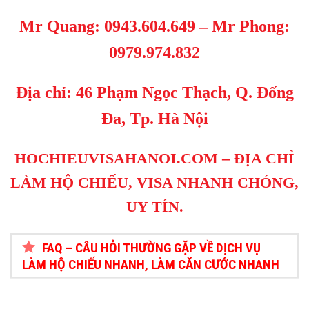
Mr Quang:
0943.604.649
– Mr Phong
:
0979.974.832
Địa chỉ: 46 Phạm Ngọc Thạch, Q. Đống
Đa, Tp. Hà Nội
HOCHIEUVISAHANOI.COM
– ĐỊA CHỈ
LÀM HỘ CHIẾU, VISA NHANH CHÓNG,
UY TÍN.
FAQ – CÂU HỎI THƯỜNG GẶP VỀ DỊCH VỤ
LÀM HỘ CHIẾU NHANH, LÀM CĂN CƯỚC NHANH