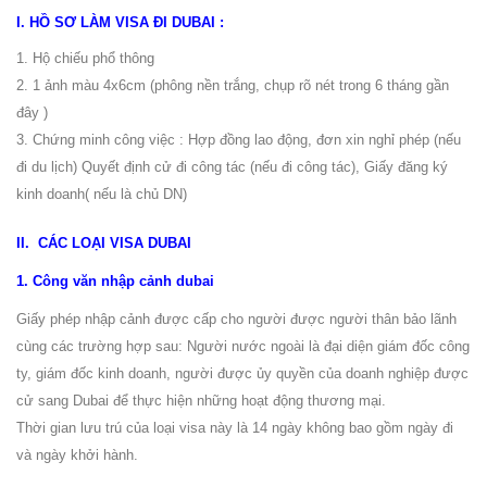
I. HỒ SƠ LÀM VISA ĐI DUBAI :
1. Hộ chiếu phổ thông
2. 1 ảnh màu 4x6cm (phông nền trắng, chụp rõ nét trong 6 tháng gần
đây )
3. Chứng minh công việc : Hợp đồng lao động, đơn xin nghỉ phép (nếu
đi du lịch) Quyết định cử đi công tác (nếu đi công tác), Giấy đăng ký
kinh doanh( nếu là chủ DN)
II. CÁC LOẠI VISA DUBAI
1. Công văn nhập cảnh dubai
Giấy phép nhập cảnh được cấp cho người được người thân bảo lãnh
cùng các trường hợp sau: Người nước ngoài là đại diện giám đốc công
ty, giám đốc kinh doanh, người được ủy quyền của doanh nghiệp được
cử sang Dubai để thực hiện những hoạt động thương mại.
Thời gian lưu trú của loại visa này là 14 ngày không bao gồm ngày đi
và ngày khởi hành.