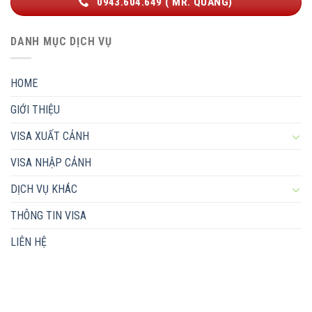
0943.604.649 ( MR. QUANG)
DANH MỤC DỊCH VỤ
HOME
GIỚI THIỆU
VISA XUẤT CẢNH
VISA NHẬP CẢNH
DỊCH VỤ KHÁC
THÔNG TIN VISA
LIÊN HỆ