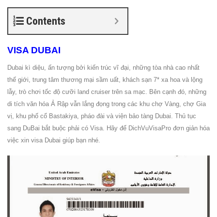
Contents
VISA DUBAI
Dubai kì diệu, ấn tượng bởi kiến trúc vĩ đại, những tòa nhà cao nhất
thế giới, trung tâm thương mại sầm uất, khách sạn 7* xa hoa và lộng
lẫy, trò chơi tốc độ cưỡi land cruiser trên sa mạc. Bên cạnh đó, những
di tích văn hóa Ả Rập vẫn lắng đọng trong các khu chợ Vàng, chợ Gia
vị, khu phố cổ Bastakiya, pháo đài và viện bảo tàng Dubai. Thủ tục
sang DuBai bắt buộc phải có Visa. Hãy để DichVuVisaPro đơn giản hóa
việc xin visa Dubai giúp bạn nhé.