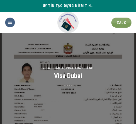
Skip
UY TÍN TẠO DỰNG NIỀM TIN..
to
content
ZALO
VISA CHÂU Á
,
VISA XUẤT CẢNH
Visa Dubai