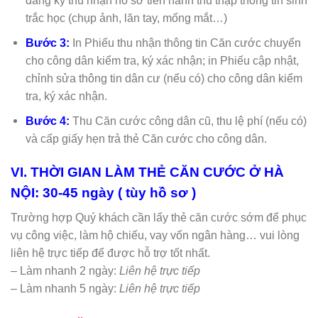
đăng ký thu nhận hồ sơ tiến hành thu thập thông tin sinh
trắc học (chụp ảnh, lăn tay, mống mắt…)
Bước 3:
In Phiếu thu nhận thông tin Căn cước chuyển
cho công dân kiểm tra, ký xác nhận; in Phiếu cập nhật,
chỉnh sửa thông tin dân cư (nếu có) cho công dân kiểm
tra, ký xác nhận.
Bước 4:
Thu Căn cước công dân cũ, thu lệ phí (nếu có)
và cấp giấy hẹn trả thẻ Căn cước cho công dân.
VI. THỜI GIAN LÀM THẺ CĂN CƯỚC Ở
HÀ
NỘI
: 30-45 ngày ( tùy hồ sơ )
Trường hợp Quý khách cần lấy thẻ căn cước sớm để phục
vụ công việc, làm hộ chiếu, vay vốn ngân hàng… vui lòng
liên hệ trực tiếp để được hỗ trợ tốt nhất.
– Làm nhanh 2 ngày:
Liên hệ trực tiếp
– Làm nhanh 5 ngày:
Liên hệ trực tiếp