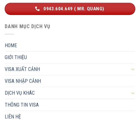
0943.604.649 ( MR. QUANG)
DANH MỤC DỊCH VỤ
HOME
GIỚI THIỆU
VISA XUẤT CẢNH
VISA NHẬP CẢNH
DỊCH VỤ KHÁC
THÔNG TIN VISA
LIÊN HỆ