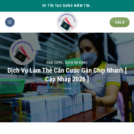
Skip
UY TÍN TẠO DỰNG NIỀM TIN..
to
content
ZALO
CĂN CƯỚC
,
DỊCH VỤ KHÁC
Dịch Vụ Làm Thẻ Căn Cước Gắn Chip Nhanh [
Cập Nhập 2026 ]