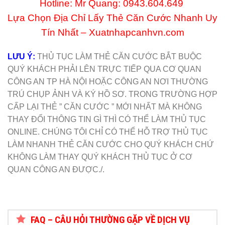
Hotline: Mr Quang:
0943.604.649
Lựa Chọn Địa Chỉ Lấy Thẻ Căn Cước Nhanh Uy
Tín Nhất – Xuatnhapcanhvn.com
LƯU Ý:
THỦ TỤC LÀM THẺ CĂN CƯỚC BẮT BUỘC
QUÝ KHÁCH PHẢI LÊN TRỰC TIẾP QUA CƠ QUAN
CÔNG AN TP HÀ NỘI HOẶC CÔNG AN NƠI THƯỜNG
TRÚ CHỤP ẢNH VÀ KÝ HỒ SƠ. TRONG TRƯỜNG HỢP
CẤP LẠI THẺ ” CĂN CƯỚC ” MỚI NHẤT MÀ KHÔNG
THAY ĐỔI THÔNG TIN GÌ THÌ CÓ THỂ LÀM THỦ TỤC
ONLINE. CHÚNG TÔI CHỈ CÓ THỂ HỖ TRỢ THỦ TỤC
LÀM NHANH THẺ CĂN CƯỚC CHO QUÝ KHÁCH CHỨ
KHÔNG LÀM THAY QUÝ KHÁCH THỦ TỤC Ở CƠ
QUAN CÔNG AN ĐƯỢC./.
FAQ – CÂU HỎI THƯỜNG GẶP VỀ DỊCH VỤ