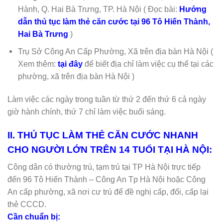
Hành, Q. Hai Bà Trưng, TP. Hà Nội ( Đọc bài:
Hướng
dẫn thủ tục làm thẻ căn cước tại 96 Tô Hiến Thành,
Hai Bà Trưng
)
Trụ Sở Công An Cấp Phường, Xã trên địa bàn Hà Nội (
Xem thêm:
tại đây
để biết địa chỉ làm việc cụ thể tại các
phường, xã trên địa bàn Hà Nội )
Làm việc các ngày trong tuần từ thứ 2 đến thứ 6 cả ngày
giờ hành chính, thứ 7 chỉ làm việc buổi sáng.
II. THỦ TỤC LÀM THẺ CĂN CƯỚC NHANH
CHO NGƯỜI LỚN TRÊN 14 TUỔI TẠI
HÀ NỘI:
Công dân có thường trú, tạm trú tại TP Hà Nội trực tiếp
đến 96 Tô Hiến Thành – Công An Tp Hà Nội hoặc Công
An cấp phường, xã nơi cư trú để đề nghị cấp, đổi, cấp lại
thẻ CCCD.
Cần chuẩn bị: