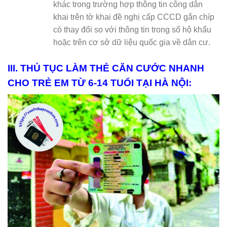
khác trong trường hợp thông tin công dân
khai trên tờ khai đề nghị cấp CCCD gắn chíp
có thay đổi so với thông tin trong sổ hộ khẩu
hoặc trên cơ sở dữ liệu quốc gia về dân cư.
III. THỦ TỤC LÀM THẺ CĂN CƯỚC NHANH
CHO TRẺ EM TỪ 6-14 TUỔI TẠI
HÀ NỘI: