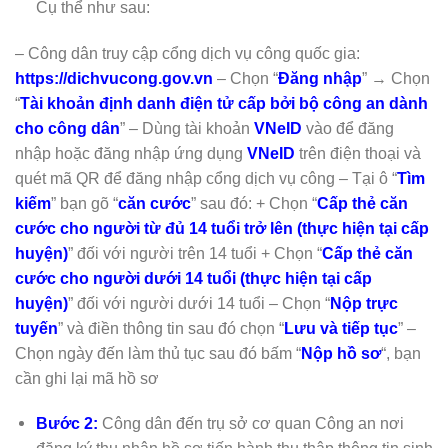
Cụ thể như sau:
– Công dân truy cập cổng dịch vụ công quốc gia:
https://dichvucong.gov.vn
– Chọn “
Đăng nhập
” → Chọn
“
Tài khoản định danh điện tử cấp bởi bộ công an dành
cho công dân
” – Dùng tài khoản
VNeID
vào để đăng
nhập hoặc đăng nhập ứng dụng
VNeID
trên điện thoại và
quét mã QR để đăng nhập cổng dịch vụ công – Tại ô “
Tìm
kiếm
” bạn gõ “
căn cước
” sau đó: + Chọn “
Cấp thẻ căn
cước cho người từ đủ 14 tuổi trở lên (thực hiện tại cấp
huyện)
” đối với người trên 14 tuổi + Chọn “
Cấp thẻ căn
cước cho người dưới 14 tuổi (thực hiện tại cấp
huyện)
” đối với người dưới 14 tuổi – Chọn “
Nộp trực
tuyến
” và điền thông tin sau đó chọn “
Lưu và tiếp tục
” –
Chọn ngày đến làm thủ tục sau đó bấm “
Nộp hồ sơ
“, bạn
cần ghi lại mã hồ sơ
Bước 2:
Công dân đến trụ sở cơ quan Công an nơi