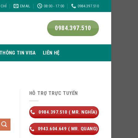
 CHỈ
EMAIL
08:00 - 17:00
0984.397.510
0984.397.510
THÔNG TIN VISA
LIÊN HỆ
HỖ TRỢ TRỰC TUYẾN
0984.397.510 ( MR. NGHĨA)
0943.604.649 ( MR. QUANG)