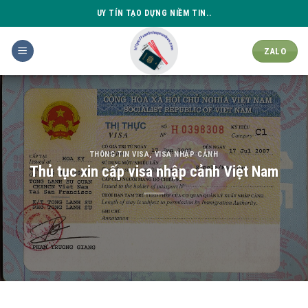
Skip
UY TÍN TẠO DỰNG NIỀM TIN..
to
content
ZALO
THÔNG TIN VISA
,
VISA NHẬP CẢNH
Thủ tục xin cấp visa nhập cảnh Việt Nam