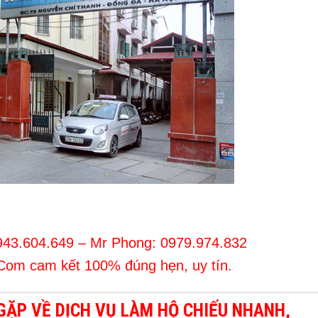
943.604.649
– Mr Phong:
0979.974.832
.Com
cam kết 100% đúng hẹn, uy tín.
GẶP VỀ DỊCH VỤ LÀM HỘ CHIẾU NHANH,