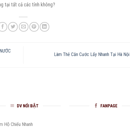
g tại tất cả các tỉnh không?
 NƯỚC
Làm Thẻ Căn Cước Lấy Nhanh Tại Hà Nộ
DV NỔI BẬT
FANPAGE
̀m Hộ Chiếu Nhanh