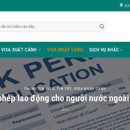
ĐỊA
VISA XUẤT CẢNH
VISA NHẬP CẢNH
DỊCH VỤ KHÁC
THÔNG TIN VISA
,
TIN TỨC
,
VISA NHẬP CẢNH
phép lao động cho người nước ngoài 