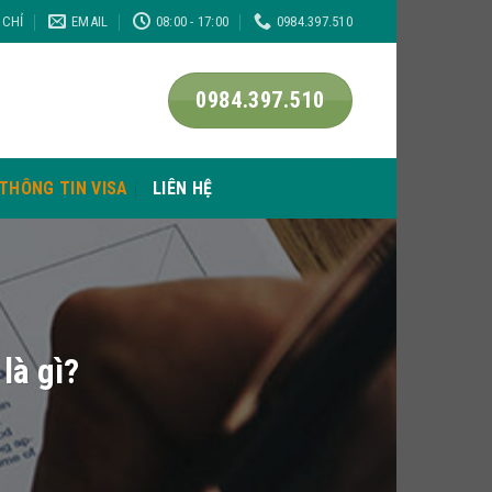
 CHỈ
EMAIL
08:00 - 17:00
0984.397.510
0984.397.510
THÔNG TIN VISA
LIÊN HỆ
là gì?