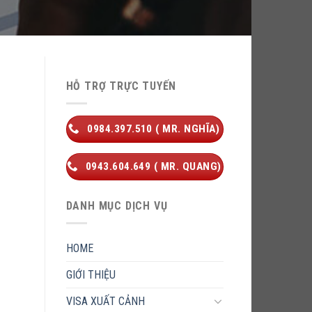
HỖ TRỢ TRỰC TUYẾN
0984.397.510 ( MR. NGHĨA)
0943.604.649 ( MR. QUANG)
DANH MỤC DỊCH VỤ
HOME
GIỚI THIỆU
VISA XUẤT CẢNH