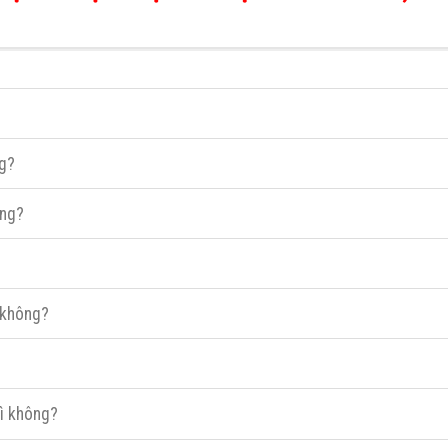
ng?
ông?
n không?
gì không?