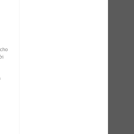
 cho
ời
h