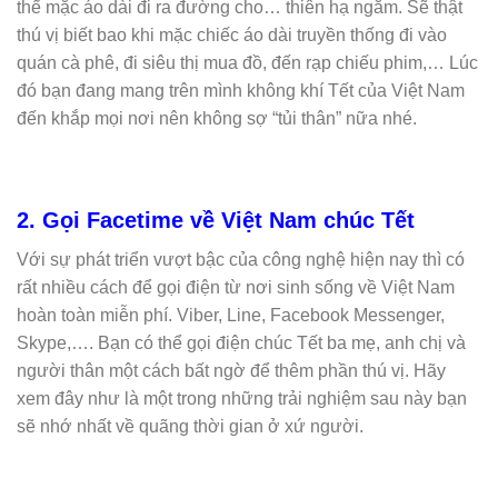
thể mặc áo dài đi ra đường cho… thiên hạ ngắm.
Sẽ thật
thú vị biết bao khi mặc chiếc áo dài truyền thống đi vào
quán cà phê, đi siêu thị mua đồ, đến rạp chiếu phim,…
Lúc
đó bạn đang mang trên mình không khí Tết của Việt Nam
đến khắp mọi nơi nên không sợ “tủi thân” nữa nhé.
2. Gọi Facetime về Việt Nam chúc Tết
Với sự phát triển vượt bậc của công nghệ hiện nay thì có
rất nhiều cách để gọi điện từ nơi sinh sống về Việt Nam
hoàn toàn miễn phí. Viber, Line, Facebook Messenger,
Skype,….
Bạn có thể gọi điện chúc Tết ba mẹ, anh chị và
người thân một cách bất ngờ để thêm phần thú vị.
Hãy
xem đây như là một trong những trải nghiệm sau này bạn
sẽ nhớ nhất về quãng thời gian ở xứ người.