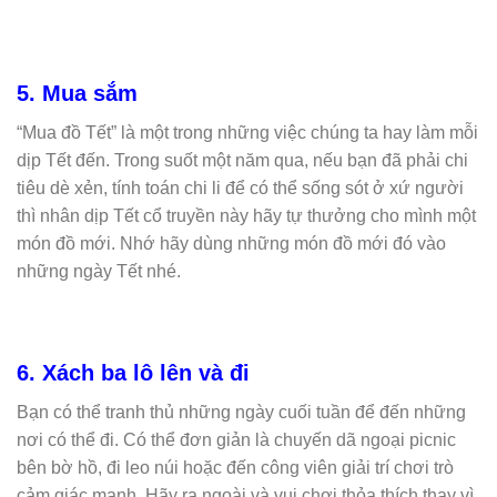
5. Mua sắm
“Mua đồ Tết” là một trong những việc chúng ta hay làm mỗi
dịp Tết đến.
Trong suốt một năm qua, nếu bạn đã phải chi
tiêu dè xẻn, tính toán chi li để có thể sống sót ở xứ người
thì nhân dịp Tết cổ truyền này hãy tự thưởng cho mình một
món đồ mới.
Nhớ hãy dùng những món đồ mới đó vào
những ngày Tết nhé.
6. Xách ba lô lên và đi
Bạn có thể tranh thủ những ngày cuối tuần để đến những
nơi có thể đi. Có thể đơn giản là chuyến dã ngoại picnic
bên bờ hồ, đi leo núi hoặc đến công viên giải trí chơi trò
cảm giác mạnh.
Hãy ra ngoài và vui chơi thỏa thích thay vì