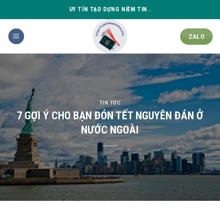
Skip
UY TÍN TẠO DỰNG NIỀM TIN..
to
content
ZALO
TIN TỨC
7 GỢI Ý CHO BẠN ĐÓN TẾT NGUYÊN ĐÁN Ở
NƯỚC NGOÀI