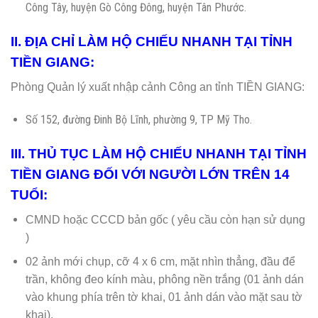
Công Tây, huyện Gò Công Đông, huyện Tân Phước.
II. ĐỊA CHỈ LÀM HỘ CHIẾU NHANH TẠI TỈNH
TIỀN GIANG:
Phòng Quản lý xuất nhập cảnh Công an tỉnh TIỀN GIANG:
Số 152, đường Đinh Bộ Lĩnh, phường 9, TP Mỹ Tho.
III. THỦ TỤC LÀM HỘ CHIẾU NHANH TẠI TỈNH
TIỀN GIANG ĐỐI VỚI NGƯỜI LỚN TRÊN 14
TUỔI:
CMND hoặc CCCD bản gốc ( yêu cầu còn hạn sử dụng
)
02 ảnh mới chụp, cỡ 4 x 6 cm, mặt nhìn thẳng, đầu để
trần, không đeo kính màu, phông nền trắng (01 ảnh dán
vào khung phía trên tờ khai, 01 ảnh dán vào mặt sau tờ
khai).