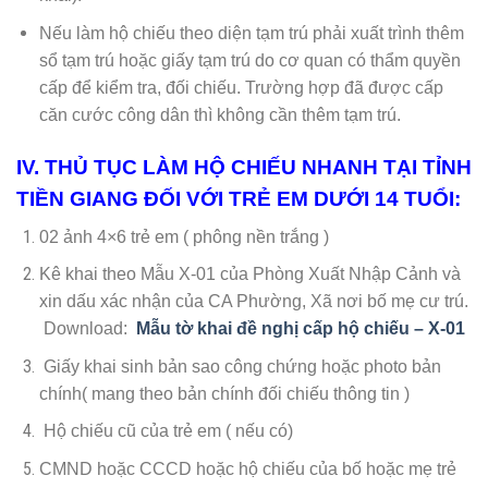
Nếu làm hộ chiếu theo diện tạm trú phải xuất trình thêm
sổ tạm trú hoặc giấy tạm trú do cơ quan có thẩm quyền
cấp để kiểm tra, đối chiếu. Trường hợp đã được cấp
căn cước công dân thì không cần thêm tạm trú.
IV. THỦ TỤC LÀM HỘ CHIẾU NHANH TẠI TỈNH
TIỀN GIANG ĐỐI VỚI TRẺ EM DƯỚI 14 TUỔI:
02 ảnh 4×6 trẻ em ( phông nền trắng )
Kê khai theo Mẫu X-01 của Phòng Xuất Nhập Cảnh và
xin dấu xác nhận của CA Phường, Xã nơi bố mẹ cư trú.
Download:
Mẫu tờ khai đề nghị cấp hộ chiếu – X-01
Giấy khai sinh bản sao công chứng hoặc photo bản
chính( mang theo bản chính đối chiếu thông tin )
Hộ chiếu cũ của trẻ em ( nếu có)
CMND hoặc CCCD hoặc hộ chiếu của bố hoặc mẹ trẻ