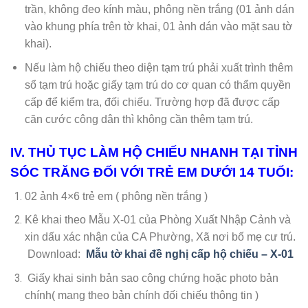
trần, không đeo kính màu, phông nền trắng (01 ảnh dán
vào khung phía trên tờ khai, 01 ảnh dán vào mặt sau tờ
khai).
Nếu làm hộ chiếu theo diện tạm trú phải xuất trình thêm
sổ tạm trú hoặc giấy tạm trú do cơ quan có thẩm quyền
cấp để kiểm tra, đối chiếu. Trường hợp đã được cấp
căn cước công dân thì không cần thêm tạm trú.
IV. THỦ TỤC LÀM HỘ CHIẾU NHANH TẠI TỈNH
SÓC TRĂNG ĐỐI VỚI TRẺ EM DƯỚI 14 TUỔI:
02 ảnh 4×6 trẻ em ( phông nền trắng )
Kê khai theo Mẫu X-01 của Phòng Xuất Nhập Cảnh và
xin dấu xác nhận của CA Phường, Xã nơi bố mẹ cư trú.
Download:
Mẫu tờ khai đề nghị cấp hộ chiếu – X-01
Giấy khai sinh bản sao công chứng hoặc photo bản
chính( mang theo bản chính đối chiếu thông tin )