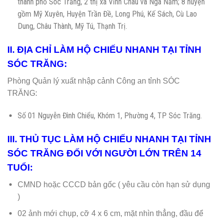
thành phố Sóc Trăng, 2 thị xã Vĩnh Châu và Ngã Năm; 8 huyện
gồm Mỹ Xuyên, Huyện Trần Đề, Long Phú, Kế Sách, Cù Lao
Dung, Châu Thành, Mỹ Tú, Thạnh Trị.
II. ĐỊA CHỈ LÀM HỘ CHIẾU NHANH TẠI TỈNH
SÓC TRĂNG:
Phòng Quản lý xuất nhập cảnh Công an tỉnh SÓC
TRĂNG:
Số 01 Nguyễn Đình Chiểu, Khóm 1, Phường 4, TP Sóc Trăng.
III. THỦ TỤC LÀM HỘ CHIẾU NHANH TẠI TỈNH
SÓC TRĂNG ĐỐI VỚI NGƯỜI LỚN TRÊN 14
TUỔI:
CMND hoặc CCCD bản gốc ( yêu cầu còn hạn sử dụng
)
02 ảnh mới chụp, cỡ 4 x 6 cm, mặt nhìn thẳng, đầu để