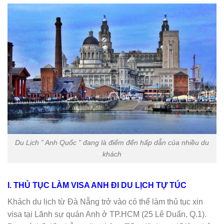
Du Lịch ” Anh Quốc ” đang là điểm đến hấp dẫn của nhiều du
khách
I. THỦ TỤC LÀM VISA ANH ĐI DU LỊCH TỰ TÚC
Khách du lịch từ Đà Nẵng trở vào có thể làm thủ tục xin
visa tại Lãnh sự quán Anh ở TP.HCM (25 Lê Duẩn, Q.1).