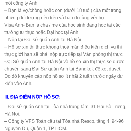
một công ty Anh.
– Bạn là vợ/chồng hoặc con (dưới 18 tuổi) của một trong
những đối tượng nêu trên và bạn đi cùng với họ.
Visa Anh- Bạn là cha / mẹ của học sinh đang học tại các
trường tư thục hoặc Đại học tại Anh.
– Nộp tại Đại sứ quán Anh tại Hà Nội
– Hồ sơ xin thị thực không thoả mãn điều kiện dich vụ thị
thực giới hạn sẽ phải nộp trực tiếp tại Văn phòng thị thực
Đại Sứ quán Anh tại Hà Nội và hồ sơ xin thị thực sẽ được
chuyển sang Đại Sứ quán Anh tại Bangkok để xét duyệt.
Do đó khuyến cáo nộp hồ sơ ít nhất 2 tuần trước ngày dự
kiến vào Anh.
III. ĐỊA ĐIỂM NỘP HỒ SƠ:
– Đại sứ quán Anh tại Tòa nhà trung tâm, 31 Hai Bà Trưng,
Hà Nội.
– Công ty VFS Toàn cầu tại Tòa nhà Resco, tầng 4, 94-96
Nguyễn Du, Quận 1, TP HCM.