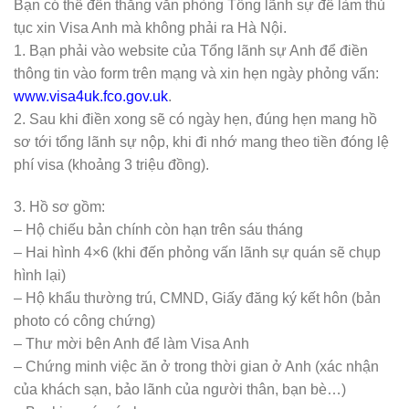
Bạn có thể đến thẳng văn phòng Tổng lãnh sự để làm thủ
tục xin Visa Anh mà không phải ra Hà Nội.
1. Bạn phải vào website của Tổng lãnh sự Anh để điền
thông tin vào form trên mạng và xin hẹn ngày phỏng vấn:
www.visa4uk.fco.gov.uk
.
2. Sau khi điền xong sẽ có ngày hẹn, đúng hẹn mang hồ
sơ tới tổng lãnh sự nộp, khi đi nhớ mang theo tiền đóng lệ
phí visa (khoảng 3 triệu đồng).
3. Hồ sơ gồm:
– Hộ chiếu bản chính còn hạn trên sáu tháng
– Hai hình 4×6 (khi đến phỏng vấn lãnh sự quán sẽ chụp
hình lại)
– Hộ khẩu thường trú, CMND, Giấy đăng ký kết hôn (bản
photo có công chứng)
– Thư mời bên Anh để làm Visa Anh
– Chứng minh việc ăn ở trong thời gian ở Anh (xác nhận
của khách sạn, bảo lãnh của người thân, bạn bè…)