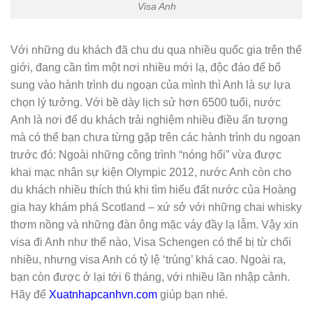
Visa Anh
Với những du khách đã chu du qua nhiều quốc gia trên thế
giới, đang cần tìm một nơi nhiều mới lạ, độc đáo để bổ
sung vào hành trình du ngoạn của mình thì Anh là sự lựa
chọn lý tưởng. Với bề dày lịch sử hơn 6500 tuổi, nước
Anh là nơi để du khách trải nghiệm nhiều điều ấn tượng
mà có thể bạn chưa từng gặp trên các hành trình du ngoạn
trước đó: Ngoài những công trình “nóng hổi” vừa được
khai mạc nhân sự kiện Olympic 2012, nước Anh còn cho
du khách nhiều thích thú khi tìm hiểu đất nước của Hoàng
gia hay khám phá Scotland – xứ sở với những chai whisky
thơm nồng và những đàn ông mặc váy đầy lạ lẫm. Vậy xin
visa đi Anh như thế nào, Visa Schengen có thể bị từ chối
nhiều, nhưng visa Anh có tỷ lệ ‘trúng’ khá cao. Ngoài ra,
bạn còn được ở lại tới 6 tháng, với nhiều lần nhập cảnh.
Hãy để
Xuatnhapcanhvn.com
giúp bạn nhé.