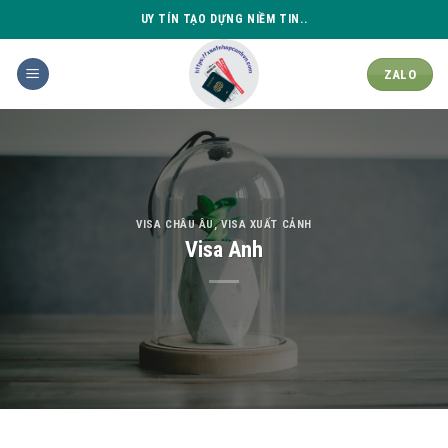
Skip
UY TÍN TẠO DỰNG NIỀM TIN..
to
content
ZALO
VISA CHÂU ÂU
,
VISA XUẤT CẢNH
Visa Anh