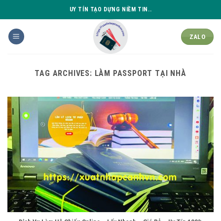
Skip
UY TÍN TẠO DỰNG NIỀM TIN..
to
content
ZALO
TAG ARCHIVES:
LÀM PASSPORT TẠI NHÀ