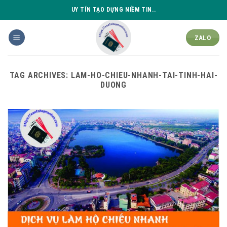
Skip
UY TÍN TẠO DỰNG NIỀM TIN..
to
content
ZALO
TAG ARCHIVES:
LAM-HO-CHIEU-NHANH-TAI-TINH-HAI-
DUONG