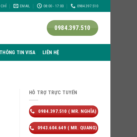
 CHỈ
EMAIL
08:00 - 17:00
0984.397.510
0984.397.510
THÔNG TIN VISA
LIÊN HỆ
U
HỖ TRỢ TRỰC TUYẾN
0984.397.510 ( MR. NGHĨA)
0943.604.649 ( MR. QUANG)