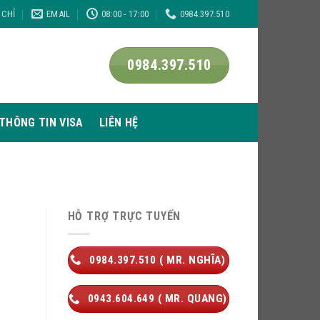
 CHỈ
EMAIL
08:00 - 17:00
0984.397.510
0984.397.510
THÔNG TIN VISA
LIÊN HỆ
HỖ TRỢ TRỰC TUYẾN
0984.397.510 ( MR. NGHĨA)
0943.604.649 ( MR. QUANG)