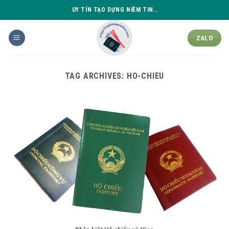
Skip
UY TÍN TẠO DỰNG NIỀM TIN..
to
content
ZALO
TAG ARCHIVES:
HO-CHIEU