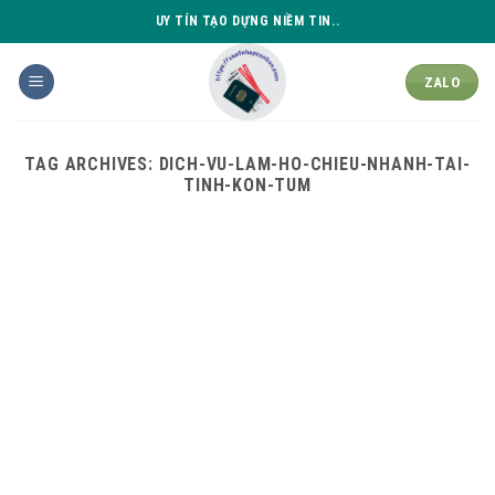
Skip
UY TÍN TẠO DỰNG NIỀM TIN..
to
content
ZALO
TAG ARCHIVES:
DICH-VU-LAM-HO-CHIEU-NHANH-TAI-
TINH-KON-TUM