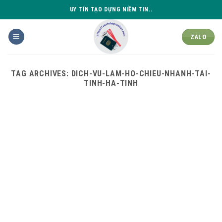
Skip
UY TÍN TẠO DỰNG NIỀM TIN..
to
content
ZALO
TAG ARCHIVES:
DICH-VU-LAM-HO-CHIEU-NHANH-TAI-
TINH-HA-TINH