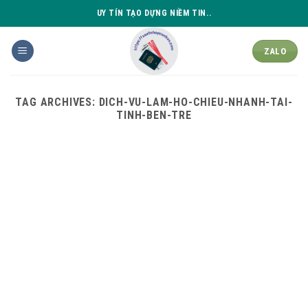
Skip
UY TÍN TẠO DỰNG NIỀM TIN..
to
content
ZALO
TAG ARCHIVES:
DICH-VU-LAM-HO-CHIEU-NHANH-TAI-
TINH-BEN-TRE