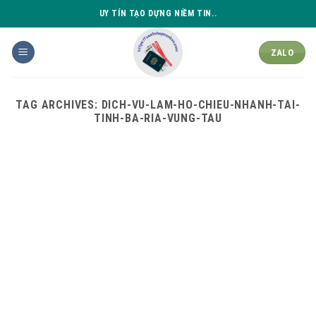
Skip
UY TÍN TẠO DỰNG NIỀM TIN..
to
content
ZALO
TAG ARCHIVES:
DICH-VU-LAM-HO-CHIEU-NHANH-TAI-
TINH-BA-RIA-VUNG-TAU