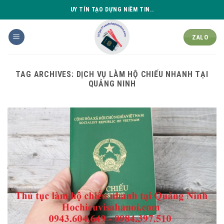
Skip
UY TÍN TẠO DỰNG NIỀM TIN..
to
content
ZALO
TAG ARCHIVES:
DỊCH VỤ LÀM HỘ CHIẾU NHANH TẠI
QUẢNG NINH