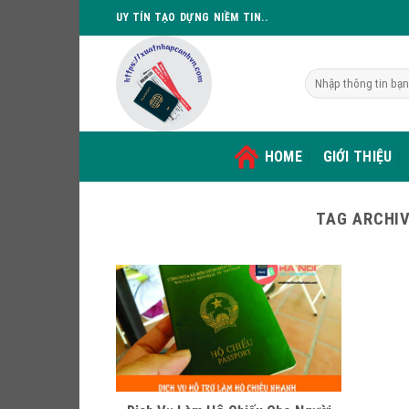
Skip
UY TÍN TẠO DỰNG NIỀM TIN..
to
content
HOME
GIỚI THIỆU
TAG ARCHI