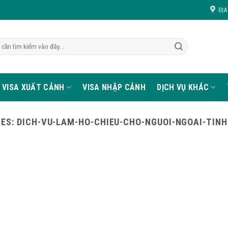
ĐỊA
VISA XUẤT CẢNH
VISA NHẬP CẢNH
DỊCH VỤ KHÁC
VES:
DICH-VU-LAM-HO-CHIEU-CHO-NGUOI-NGOAI-TINH