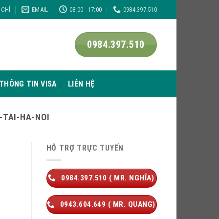
 CHỈ
EMAIL
08:00 - 17:00
0984.397.510
0984.397.510
THÔNG TIN VISA
LIÊN HỆ
-TAI-HA-NOI
HỖ TRỢ TRỰC TUYẾN
0984.397.510 ( MR. NGHĨA)
0943.604.649 ( MR. QUANG)