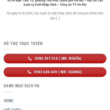
Số 69 Mạc Thái Tổ, phường Yên Hòa, thành phố Hà Nội – Địa Chỉ Cục
Quản Lý Xuất Nhập Cảnh – Công An TP Hà Nội
Từ ngày 01/6/2026, Cục Quản lý xuất nhập cảnh, Bộ Công an chính thức
làm [...]
HỖ TRỢ TRỰC TUYẾN
0984.397.510 ( MR. NGHĨA)
0943.604.649 ( MR. QUANG)
DANH MỤC DỊCH VỤ
HOME