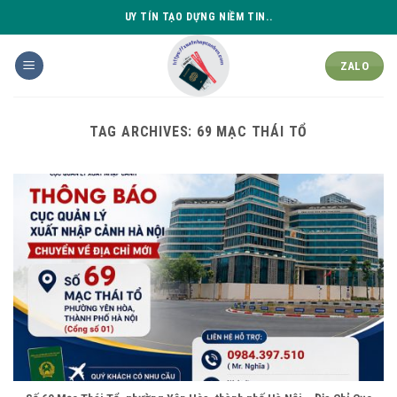
Skip
UY TÍN TẠO DỰNG NIỀM TIN..
to
content
ZALO
TAG ARCHIVES:
69 MẠC THÁI TỔ