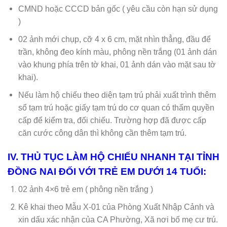
CMND hoặc CCCD bản gốc ( yêu cầu còn hạn sử dụng
)
02 ảnh mới chụp, cỡ 4 x 6 cm, mặt nhìn thẳng, đầu để
trần, không đeo kính màu, phông nền trắng (01 ảnh dán
vào khung phía trên tờ khai, 01 ảnh dán vào mặt sau tờ
khai).
Nếu làm hộ chiếu theo diện tạm trú phải xuất trình thêm
sổ tạm trú hoặc giấy tạm trú do cơ quan có thẩm quyền
cấp để kiểm tra, đối chiếu. Trường hợp đã được cấp
căn cước công dân thì không cần thêm tạm trú.
IV. THỦ TỤC LÀM HỘ CHIẾU NHANH TẠI TỈNH
ĐỒNG NAI ĐỐI VỚI TRẺ EM DƯỚI 14 TUỔI:
02 ảnh 4×6 trẻ em ( phông nền trắng )
Kê khai theo Mẫu X-01 của Phòng Xuất Nhập Cảnh và
xin dấu xác nhận của CA Phường, Xã nơi bố mẹ cư trú.