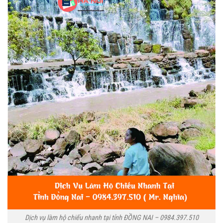
Dịch vụ làm hộ chiếu nhanh tại tỉnh ĐỒNG NAI – 0984.397.510