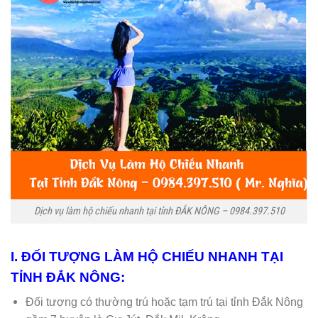
Dịch vụ làm hộ chiếu nhanh tại tỉnh ĐẮK NÔNG – 0984.397.510
I. ĐỐI TƯỢNG LÀM HỘ CHIẾU NHANH TẠI
TỈNH ĐẮK NÔNG:
Đối tượng có thường trú hoặc tạm trú tại tỉnh Đắk Nông