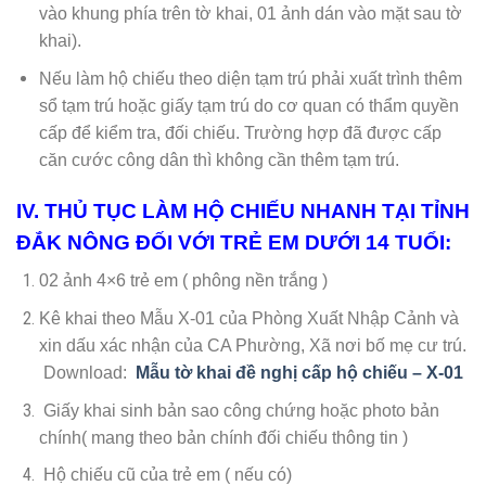
vào khung phía trên tờ khai, 01 ảnh dán vào mặt sau tờ
khai).
Nếu làm hộ chiếu theo diện tạm trú phải xuất trình thêm
sổ tạm trú hoặc giấy tạm trú do cơ quan có thẩm quyền
cấp để kiểm tra, đối chiếu. Trường hợp đã được cấp
căn cước công dân thì không cần thêm tạm trú.
IV. THỦ TỤC LÀM HỘ CHIẾU NHANH TẠI TỈNH
ĐẮK NÔNG ĐỐI VỚI TRẺ EM DƯỚI 14 TUỔI:
02 ảnh 4×6 trẻ em ( phông nền trắng )
Kê khai theo Mẫu X-01 của Phòng Xuất Nhập Cảnh và
xin dấu xác nhận của CA Phường, Xã nơi bố mẹ cư trú.
Download:
Mẫu tờ khai đề nghị cấp hộ chiếu – X-01
Giấy khai sinh bản sao công chứng hoặc photo bản
chính( mang theo bản chính đối chiếu thông tin )
Hộ chiếu cũ của trẻ em ( nếu có)