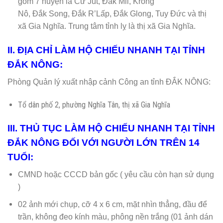
gồm 7 huyện là Cư Jút, Đắk Mil, Krông
Nô, Đắk Song, Đắk R’Lấp, Đắk Glong, Tuy Đức và thị
xã Gia Nghĩa. Trung tâm tỉnh lỵ là thị xã Gia Nghĩa.
II. ĐỊA CHỈ LÀM HỘ CHIẾU NHANH TẠI TỈNH
ĐẮK NÔNG:
Phòng Quản lý xuất nhập cảnh Công an tỉnh ĐẮK NÔNG:
Tổ dân phố 2, phường Nghĩa Tân, thị xã Gia Nghĩa
III. THỦ TỤC LÀM HỘ CHIẾU NHANH TẠI TỈNH
ĐẮK NÔNG ĐỐI VỚI NGƯỜI LỚN TRÊN 14
TUỔI:
CMND hoặc CCCD bản gốc ( yêu cầu còn hạn sử dụng
)
02 ảnh mới chụp, cỡ 4 x 6 cm, mặt nhìn thẳng, đầu để
trần, không đeo kính màu, phông nền trắng (01 ảnh dán