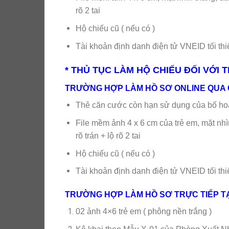
rõ 2 tai
Hộ chiếu cũ ( nếu có )
Tài khoản định danh điện tử VNEID tối t
*
THỦ TỤC LÀM HỘ CHIẾU ĐỐI VỚI T
TRƯỜNG HỢP LÀM HỒ SƠ ONLINE QUA 
Thẻ căn cước còn hạn sử dụng của bố ho
File mềm ảnh 4 x 6 cm của trẻ em, mặt nhì
rõ trán + lộ rõ 2 tai
Hộ chiếu cũ ( nếu có )
Tài khoản định danh điện tử VNEID tối th
TRƯỜNG HỢP LÀM HỒ SƠ TRỰC TIẾP T
02 ảnh 4×6 trẻ em ( phông nền trắng )