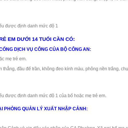
hiểu được định danh mức độ 1
RẺ EM DƯỚI 14 TUỔI CẦN CÓ:
CỔNG DỊCH VỤ CÔNG CỦA BỘ CÔNG AN:
ặc mẹ trẻ em.
n thẳng, đầu để trần, không đeo kính màu, phông nền trắng, chụ
iểu được định danh mức độ 1 của bố hoặc mẹ trẻ em.
ẠI PHÒNG QUẢN LÝ XUẤT NHẬP CẢNH: