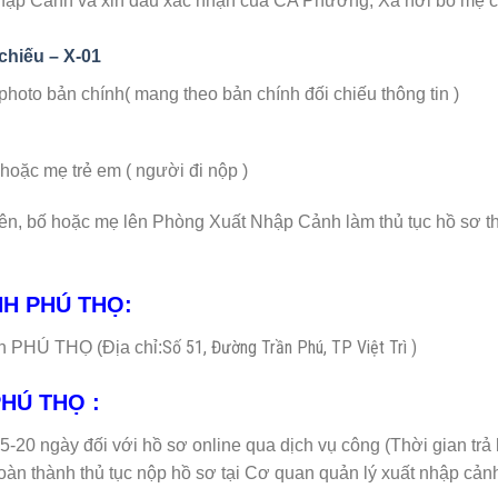
hập Cảnh và xin dấu xác nhận của CA Phường, Xã nơi bố mẹ 
chiếu – X-01
hoto bản chính( mang theo bản chính đối chiếu thông tin )
ặc mẹ trẻ em ( người đi nộp )
rên, bố hoặc mẹ lên Phòng Xuất Nhập Cảnh làm thủ tục hồ sơ t
ỈNH PHÚ THỌ:
Số 51, Đường Trần Phú, TP Việt Trì )
nh PHÚ THỌ (Địa chỉ:
PHÚ THỌ :
15-20 ngày đối với hồ sơ online qua dịch vụ công (Thời gian trả
oàn thành thủ tục nộp hồ sơ tại Cơ quan quản lý xuất nhập cản