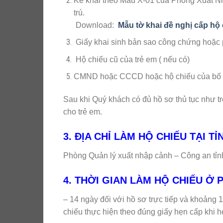
Kê khai theo Mẫu X-01 của Phòng Xuất N
trú.
Download:
Mẫu tờ khai đề nghị cấp hộ 
Giấy khai sinh bản sao công chứng hoặc p
Hộ chiếu cũ của trẻ em ( nếu có)
CMND hoặc CCCD hoặc hộ chiếu của bố ho
Sau khi Quý khách có đủ hồ sơ thủ tục như t
cho trẻ em.
3. ĐỊA CHỈ LÀM HỘ CHIẾU TẠI T
Phòng Quản lý xuất nhập cảnh – Công an tỉ
4. THỜI GIAN LÀM HỘ CHIẾU Ở 
– 14 ngày đối với hồ sơ trực tiếp và khoảng 
chiếu thực hiện theo đúng giấy hẹn cấp khi h