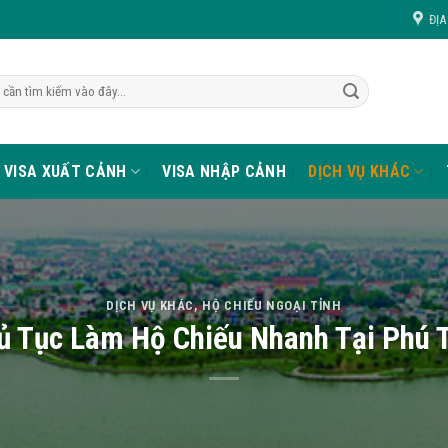
ĐỊA
VISA XUẤT CẢNH
VISA NHẬP CẢNH
DỊCH VỤ KHÁC
DỊCH VỤ KHÁC
,
HỘ CHIẾU NGOẠI TỈNH
ủ Tục Làm Hộ Chiếu Nhanh Tại Phú 