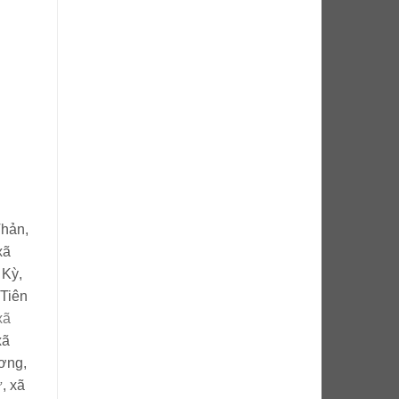
Thản,
xã
 Kỳ,
 Tiên
xã
xã
ơng,
ữ,
xã