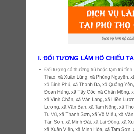
Dịch vụ làm hộ chi
I. ĐỐI TƯỢNG LÀM HỘ CHIẾU TẠ
Đối tượng có thường trú hoặc tạm trú tỉ
Thao,
xã Xuân Lũng,
xã Phùng Nguyên,
x
xã Bình Phú,
xã Thanh Ba,
xã Quảng Yên
Đoan Hùng,
xã Tây Cốc,
xã Chân Mộng,
x
xã Vĩnh Chân,
xã Văn Lang,
xã Hiền Lươ
Lương,
xã Vân Bán,
xã Tam Nông,
xã Thọ
Tu Vũ,
xã Thanh Sơn,
xã Võ Miếu,
xã Văn
Tân Sơn,
xã Minh Đài,
xã Lai Đồng,
xã Xu
xã Xuân Viên,
xã Minh Hòa,
xã Tam Sơn,