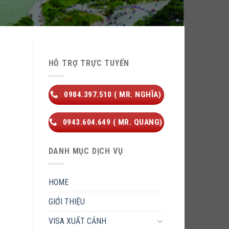
HỖ TRỢ TRỰC TUYẾN
0984.397.510 ( MR. NGHĨA)
0943.604.649 ( MR. QUANG)
DANH MỤC DỊCH VỤ
HOME
GIỚI THIỆU
VISA XUẤT CẢNH