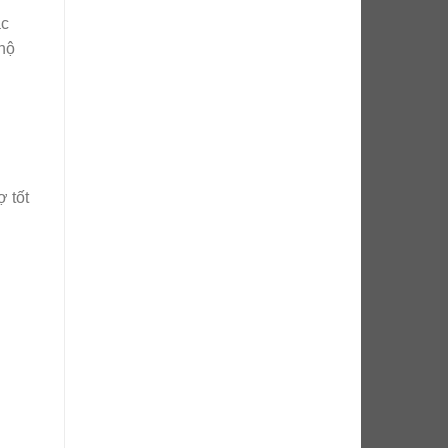
ác
 hộ
ợ tốt