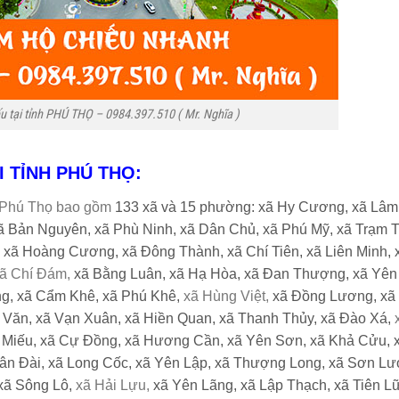
ếu tại tỉnh PHÚ THỌ – 0984.397.510 ( Mr. Nghĩa )
I TỈNH PHÚ THỌ:
nh Phú Thọ bao gồm
133 xã và 15 phường:
xã Hy Cương,
xã Lâm
ã Bản Nguyên,
xã Phù Ninh,
xã Dân Chủ,
xã Phú Mỹ,
xã Trạm 
,
xã Hoàng Cương,
xã Đông Thành,
xã Chí Tiên,
xã Liên Minh,
ã Chí Đám,
xã Bằng Luân,
xã Hạ Hòa,
xã Đan Thượng,
xã Yên
ng,
xã Cẩm Khê,
xã Phú Khê,
xã Hùng Việt,
xã Đồng Lương,
xã
 Văn,
xã Vạn Xuân,
xã Hiền Quan,
xã Thanh Thủy,
xã Đào Xá,
 Miếu,
xã Cự Đồng,
xã Hương Cần,
xã Yên Sơn,
xã Khả Cửu,
ân Đài,
xã Long Cốc,
xã Yên Lập,
xã Thượng Long,
xã Sơn Lư
xã Sông Lô,
xã Hải Lựu,
xã Yên Lãng,
xã Lập Thạch,
xã Tiên L