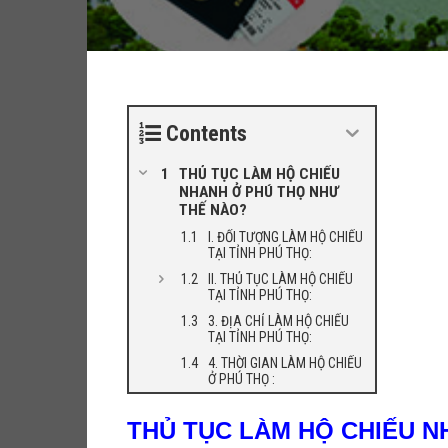
Contents
THỦ TỤC LÀM HỘ CHIẾU
NHANH Ở PHÚ THỌ NHƯ
THẾ NÀO?
I. ĐỐI TƯỢNG LÀM HỘ CHIẾU
TẠI TỈNH PHÚ THỌ:
II. THỦ TỤC LÀM HỘ CHIẾU
TẠI TỈNH PHÚ THỌ:
3. ĐỊA CHỈ LÀM HỘ CHIẾU
TẠI TỈNH PHÚ THỌ:
4. THỜI GIAN LÀM HỘ CHIẾU
Ở PHÚ THỌ :
THỦ TỤC LÀM HỘ CHIẾU N