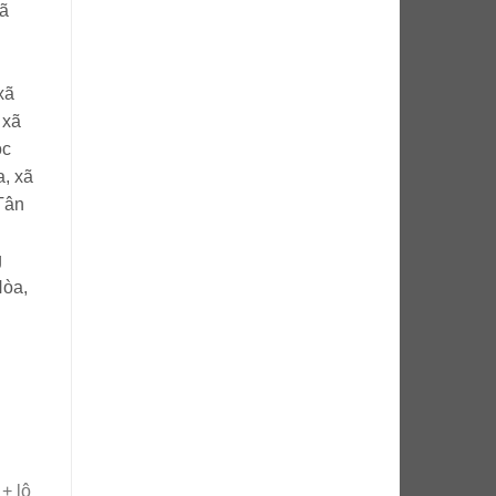
ã
xã
,
xã
ọc
a,
xã
Tân
g
òa,
+ lộ