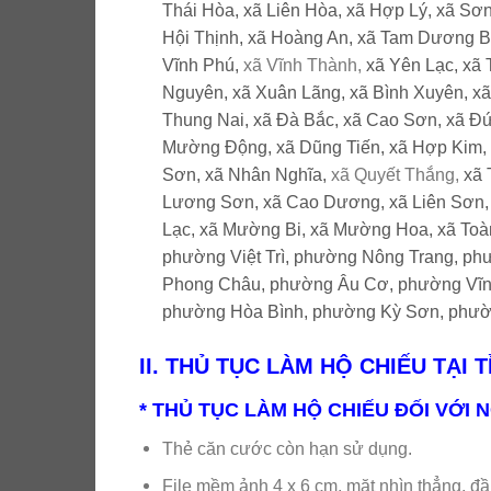
Thái Hòa,
xã Liên Hòa,
xã Hợp Lý,
xã Sơ
Hội Thịnh,
xã Hoàng An,
xã Tam Dương B
Vĩnh Phú,
xã Vĩnh Thành,
xã Yên Lạc,
xã 
Nguyên,
xã Xuân Lãng,
xã Bình Xuyên,
xã
Thung Nai,
xã Đà Bắc,
xã Cao Sơn,
xã Đ
Mường Động,
xã Dũng Tiến,
xã Hợp Kim,
Sơn,
xã Nhân Nghĩa,
xã Quyết Thắng,
xã
Lương Sơn,
xã Cao Dương,
xã Liên Sơn
Lạc,
xã Mường Bi,
xã Mường Hoa,
xã Toà
phường Việt Trì,
phường Nông Trang,
phư
Phong Châu,
phường Âu Cơ,
phường Vĩn
phường Hòa Bình,
phường Kỳ Sơn,
phườ
II. THỦ TỤC LÀM HỘ CHIẾU TẠI 
* THỦ TỤC LÀM HỘ CHIẾU ĐỐI VỚI 
Thẻ căn cước còn hạn sử dụng.
File mềm ảnh 4 x 6 cm, mặt nhìn thẳng, đầu