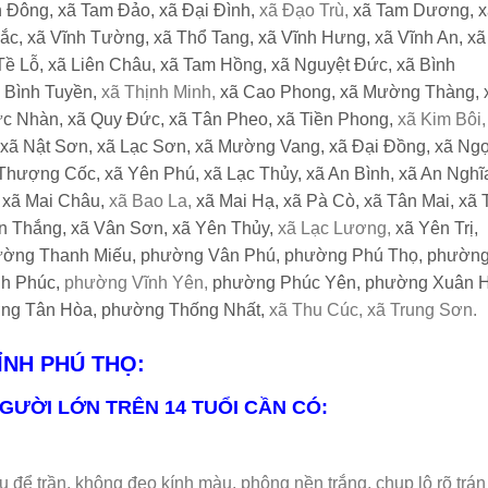
n Đông,
xã Tam Đảo,
xã Đại Đình,
xã Đạo Trù,
xã Tam Dương,
x
ắc,
xã Vĩnh Tường,
xã Thổ Tang,
xã Vĩnh Hưng,
xã Vĩnh An,
xã
Tề Lỗ,
xã Liên Châu,
xã Tam Hồng,
xã Nguyệt Đức,
xã Bình
 Bình Tuyền,
xã Thịnh Minh,
xã Cao Phong,
xã Mường Thàng,
ức Nhàn,
xã Quy Đức,
xã Tân Pheo,
xã Tiền Phong,
xã Kim Bôi
xã Nật Sơn,
xã Lạc Sơn,
xã Mường Vang,
xã Đại Đồng,
xã Ng
 Thượng Cốc,
xã Yên Phú,
xã Lạc Thủy,
xã An Bình,
xã An Nghĩ
,
xã Mai Châu,
xã Bao La,
xã Mai Hạ,
xã Pà Cò,
xã Tân Mai,
xã 
n Thắng,
xã Vân Sơn,
xã Yên Thủy,
xã Lạc Lương,
xã Yên Trị,
ờng Thanh Miếu,
phường Vân Phú,
phường Phú Thọ,
phườn
h Phúc,
phường Vĩnh Yên,
phường Phúc Yên,
phường Xuân H
ng Tân Hòa,
phường Thống Nhất,
xã Thu Cúc, xã Trung Sơn.
TỈNH PHÚ THỌ:
NGƯỜI LỚN TRÊN 14 TUỔI CẦN CÓ:
 để trần, không đeo kính màu, phông nền trắng, chụp lộ rõ trán 