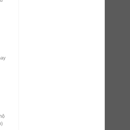
cư
hay
 hộ
h)