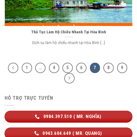
Thủ Tục Làm Hộ Chiếu Nhanh Tại Hòa Bình
Dịch vụ làm hộ chiếu nhanh tại Hòa Bình [...]
1
…
4
5
6
7
8
9
HỖ TRỢ TRỰC TUYẾN
0984.397.510 ( MR. NGHĨA)
0943.604.649 ( MR. QUANG)